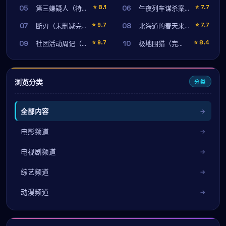
05
06
⭐
8.1
⭐
7.7
第三嫌疑人（特别篇）
午夜列车谋杀案（特别篇）
07
08
⭐
9.7
⭐
7.7
断刃（未删减完整版）
北海道的春天来得很慢
09
10
⭐
9.7
⭐
8.4
社团活动周记（导演剪辑版）
极地围猎（完结篇）
浏览分类
分类
全部内容
电影频道
电视剧频道
综艺频道
动漫频道