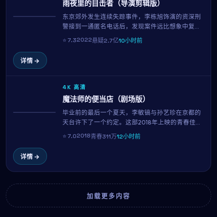
雨夜里的目击者（导演剪辑版）
东京郊外发生连续失踪事件，李栋旭饰演的资深刑
热播
警接到一通匿名电话后，发现案件远比想象中复
杂。孙艺珍饰演的目击者似乎在隐瞒什么，而每一
2022
⭐
7.3
悬疑
2.7亿
10小时前
条线索都将他们带向一个被尘封多年的秘密。金知
云延续其冷峻的叙事风格，剧情反转层出不穷。
详情 →
4K 高清
魔法师的便当店（剧场版）
毕业前的最后一个夏天，李敏镐与孙艺珍在京都的
NEW
天台许下了一个约定。这部2018年上映的青春佳作
集结了李敏镐、孙艺珍、南柱赫等当红演员，用141
2018
⭐
7.0
青春
311万
12小时前
分钟的篇幅记录下属于十八岁的迷茫、勇气与心
动。
详情 →
加载更多内容