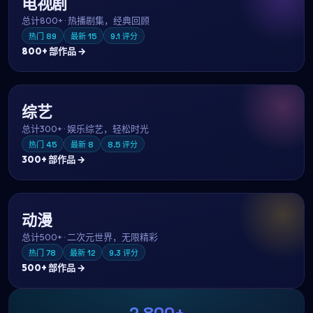
电视剧
总计
800+
·
热播剧集，经典回顾
热门
89
最新
15
9.1
评分
800+
部作品 →
综艺
总计
300+
·
娱乐综艺，轻松时光
热门
45
最新
8
8.5
评分
300+
部作品 →
动漫
总计
500+
·
二次元世界，无限精彩
热门
78
最新
12
9.3
评分
500+
部作品 →
2,800+