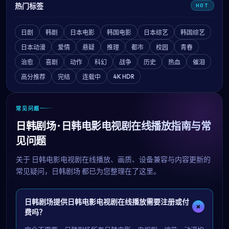
热门标签
HOT
日剧
韩剧
日本电影
韩国电影
日本综艺
韩国综艺
日本动漫
爱情
悬疑
推理
都市
校园
青春
治愈
喜剧
动作
科幻
战争
历史
热血
催泪
4K HDR
高分推荐
完结
连载中
常见问题
日韩剧场 · 日韩电影电视剧在线播放指南与常
见问题
关于
日韩电影电视剧在线播放
、画质、设备兼容与内容更新的
常见疑问，
日韩剧场
都已为您整理在了这里。
日韩剧场提供日韩电影电视剧在线播放需要注册或付
+
费吗？