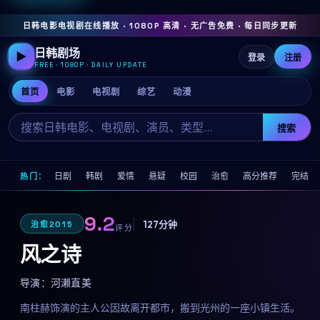
日韩电影电视剧在线播放 · 1080P 高清 · 无广告免费 · 每日同步更新
日韩剧场
▶
登录
注册
FREE · 1080P · DAILY UPDATE
首页
电影
电视剧
综艺
动漫
搜索
日剧
韩剧
爱情
悬疑
校园
治愈
高分推荐
完结
热门：
9.2
127分钟
治愈
2015
评分
风之诗
导演：
河濑直美
南柱赫饰演的主人公因故离开都市，搬到光州的一座小镇生活。