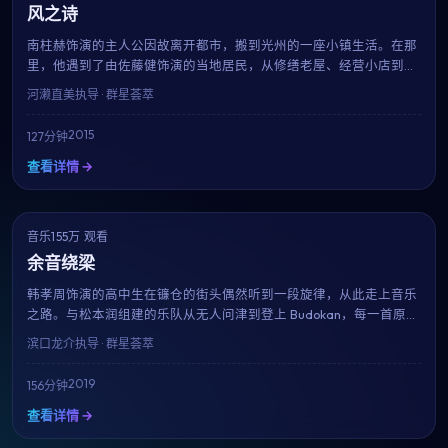
风之诗
南柱赫饰演的主人公因故离开都市，搬到光州的一座小镇生活。在那
里，他遇到了由佐藤健饰演的当地居民，从修缮老屋、经营小店到适
应慢节奏的生活，每一帧都像一杯温热的茶。河濑直美用治愈系的影
河濑直美
执导 · 群星荟萃
像告诉我们：人生没有标准答案。
2015
127分钟
查看详情 →
音乐
NEW
155万 观看
7.2
余音绕梁
韩孝周饰演的高中生在镰仓的街头偶然听到一段旋律，从此走上音乐
之路。与松本润组建的乐队从无人问津到登上 Budokan，每一首原创
歌曲都成为青春的注脚。滨口龙介用近乎纪录片的真实感，献给所有
滨口龙介
执导 · 群星荟萃
曾为梦想固执过的人。
2019
156分钟
查看详情 →