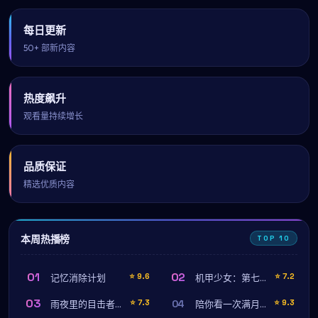
每日更新
50+ 部新内容
热度飙升
观看量持续增长
品质保证
精选优质内容
本周热播榜
TOP 10
01
02
⭐
9.6
⭐
7.2
记忆消除计划
机甲少女：第七战域
03
04
⭐
7.3
⭐
9.3
雨夜里的目击者（导演剪辑版）
陪你看一次满月（幕后纪录）