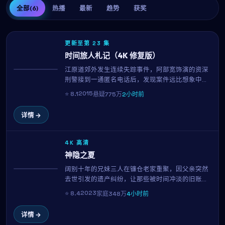
全部
(6)
热播
最新
趋势
获奖
更新至第 23 集
时间旅人札记（4K 修复版）
江原道郊外发生连续失踪事件，阿部宽饰演的资深
热播
刑警接到一通匿名电话后，发现案件远比想象中复
杂。二宫和也饰演的目击者似乎在隐瞒什么，而每
2015
⭐
8.1
悬疑
775万
2小时前
一条线索都将他们带向一个被尘封多年的秘密。园
子温延续其冷峻的叙事风格，剧情反转层出不穷。
详情 →
4K 高清
神隐之夏
阔别十年的兄妹三人在镰仓老家重聚，因父亲突然
NEW
去世引发的遗产纠纷，让那些被时间冲淡的旧账重
新摆上桌面。新垣结衣与宋慧乔的对手戏成为全片
2023
⭐
8.4
家庭
348万
4小时前
高光，延尚昊用温柔而锐利的镜头，剖开一个普通
家庭的真实褶皱。
详情 →