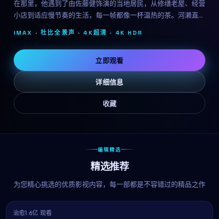
在那里，他遇到了由佐藤健饰演的当地居民，从修缮老屋、经营
小店到适应慢节奏的生活，每一帧都像一杯温热的茶。河濑直美
用治愈系的影像告诉我们：人生没有标准答案。
IMAX · 杜比全景声 · 4K超清 ·
4K HDR
立即观看
详细信息
收藏
编辑精选
精选推荐
为您精心挑选的优质影视内容，每一部都是不容错过的精品之作
治愈
1.6亿 观看
9.2
热播