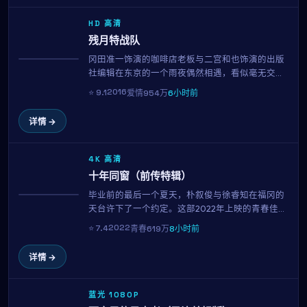
HD 高清
残月特战队
冈田准一饰演的咖啡店老板与二宫和也饰演的出版
获奖
社编辑在东京的一个雨夜偶然相遇，看似毫无交集
的两个人，因为一封被错送的信、一首循环播放的
2016
⭐
9.1
爱情
954万
6小时前
旧歌、或是一只走失的猫，开始走进彼此的日常。
这部由林常树执导的2016年作品，用克制而温柔的
详情 →
镜头语言，呈现了都市人之间最纯粹的悸动。
4K 高清
十年同窗（前传特辑）
毕业前的最后一个夏天，朴叙俊与徐睿知在福冈的
趋势
天台许下了一个约定。这部2022年上映的青春佳作
集结了朴叙俊、徐睿知、宋慧乔等当红演员，用167
2022
⭐
7.4
青春
619万
8小时前
分钟的篇幅记录下属于十八岁的迷茫、勇气与心
动。
详情 →
蓝光 1080P