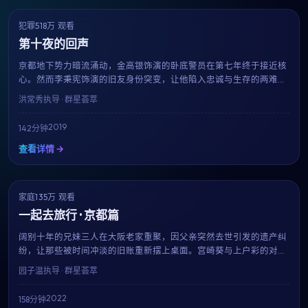
犯罪
518万 观看
8.5
获奖
第十夜的回声
京都地下势力暗流涌动，金高银饰演的卧底警员在第七年终于接近核
心。然而李秉宪饰演的旧友身份突变，让他陷入忠诚与生存的两难。
洪常秀的招牌长镜头与冷暖对比色调，在本片中再次令人窒息。
洪常秀
执导 · 群星荟萃
2019
142分钟
查看详情 →
家庭
135万 观看
6.5
趋势
一起去旅行 · 京都篇
阔别十年的兄妹三人在大阪老家重聚，因父亲突然去世引发的遗产纠
纷，让那些被时间冲淡的旧账重新摆上桌面。宫崎葵与上户彩的对手
戏成为全片高光，园子温用温柔而锐利的镜头，剖开一个普通家庭的
园子温
执导 · 群星荟萃
真实褶皱。
2022
158分钟